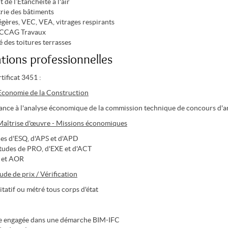
 de l’Etanchéité à l'air
ie des bâtiments
égères, VEC, VEA, vitrages respirants
CCAG Travaux
 des toitures terrasses
ations professionnelles
ificat 3451 :
conomie de la Construction
tance à l'analyse économique de la commission technique de concours d'a
 Maîtrise d'œuvre - Missions économiques
des d'ESQ, d'APS et d'APD
Etudes de PRO, d'EXE et d'ACT
 et AOR
ude de prix / Vérification
tatif ou métré tous corps d'état
e engagée dans une démarche BIM-IFC