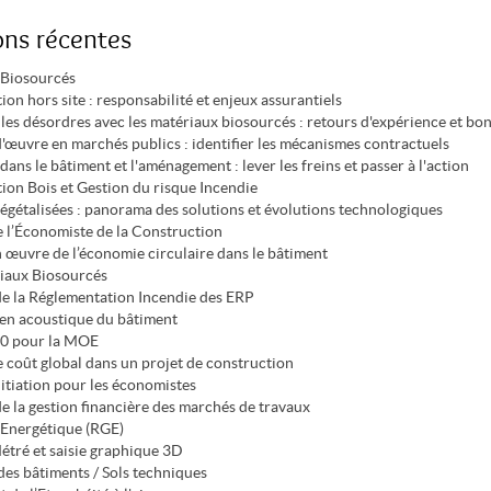
ons récentes
 Biosourcés
on hors site : responsabilité et enjeux assurantiels
 les désordres avec les matériaux biosourcés : retours d'expérience et bo
d'œuvre en marchés publics : identifier les mécanismes contractuels
ans le bâtiment et l'aménagement : lever les freins et passer à l'action
ion Bois et Gestion du risque Incendie
végétalisées : panorama des solutions et évolutions technologiques
 l’Économiste de la Construction
n œuvre de l’économie circulaire dans le bâtiment
iaux Biosourcés
de la Réglementation Incendie des ERP
n en acoustique du bâtiment
20 pour la MOE
e coût global dans un projet de construction
nitiation pour les économistes
de la gestion financière des marchés de travaux
é Energétique (RGE)
Métré et saisie graphique 3D
des bâtiments / Sols techniques