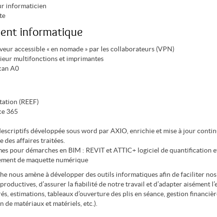
ur informaticien
te
ent informatique
erveur accessible « en nomade » par les collaborateurs (VPN)
eur multifonctions et imprimantes
can A0
ation (REEF)
ce 365
escriptifs développée sous word par AXIO, enrichie et mise à jour conti
 des affaires traitées.
s pour démarches en BIM : REVIT et ATTIC+ logiciel de quantification et
ement de maquette numérique
e nous amène à développer des outils informatiques afin de faciliter nos
productives, d’assurer la fiabilité de notre travail et d’adapter aisément l
s, estimations, tableaux d’ouverture des plis en séance, gestion financièr
de matériaux et matériels, etc.).