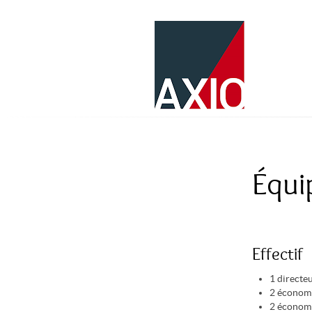
Équi
Effectif
1 directe
2 économi
2 économi