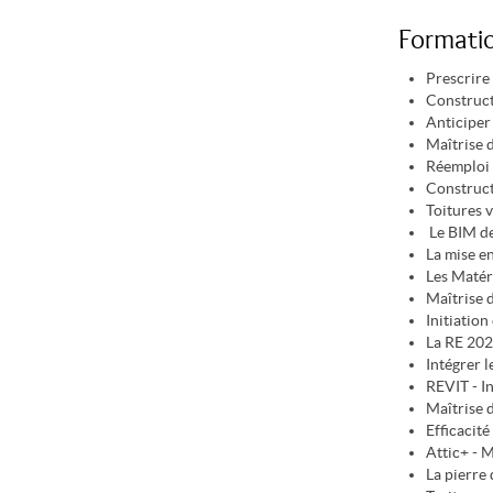
Formati
Prescrire
Constructi
Anticiper
Maîtrise 
Réemploi d
Construct
Toitures 
Le BIM de
La mise e
Les Matér
Maîtrise 
Initiatio
La RE 20
Intégrer l
REVIT - I
Maîtrise 
Efficacit
Attic+ - 
La pierre 