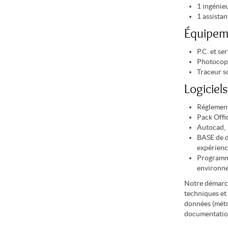
1 ingénie
1 assistan
Équipem
P.C. et s
Photocopi
Traceur s
Logiciels
Réglement
Pack Offi
Autocad,
BASE de d
expérience
Programme
environn
Notre démarch
techniques et 
données (métré
documentation 