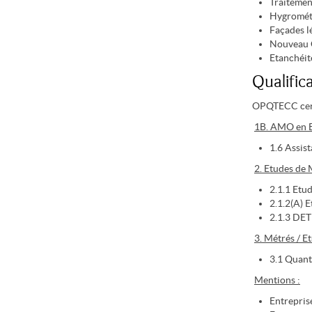
Traitement
Hygrométr
Façades l
Nouveau 
Etanchéité
Qualific
OPQTECC cert
1B. AMO en E
1.6 Assis
2. Etudes de
2.1.1 Etu
2.1.2(A) 
2.1.3 DET
3. Métrés / Et
3.1 Quanti
Mentions :
Entrepris