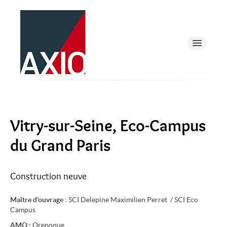
Présentation
Vitry-sur-Seine, Eco-Campus
Equipe et Moyens
du Grand Paris
Références
Construction neuve
Actualités
Maître d'ouvrage
: SCI Delepine Maximilien Perret / SCI Eco
Campus
Recrutement
AMO :
Orenoque